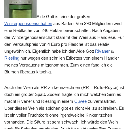
Alde Gott ist eine der großen
Winzergenossenschaften
aus Baden. Von 390 Mitgliedern wird
eine Rebfläche von 246 Hektar bewirtschaftet. Nach Angaben
der Winzergenossenschaft stammt der Wein aus Handlese. Für
den Verkaufspreis von 4 Euro pro Flasche ist das relativ
ungewöhnlich. Eigentlich habe ich den Alde Gott
Rivaner
&
Riesling
nur wegen den schrillen Etikettes von einem Händler
meines Vertrauens mitgenommen. Zum einen fand ich die
Blumen überaus kitschig.
Auch den Wein als RR zu kennzeichnen (RR = Rolls-Royce) ist
doch ein großer Spaß. Zudem fragte ich mich welchen Sinn es
macht Rivaner und Riesling in einem
Cuvee
zu vermarkten.
Über diesen Wein als solchen gibt es nicht viel zu schreiben. Es
ist ein voller Fruchtkorb ohne irgendwelche Kinkerlitzchen
vorhanden. Die Säure ist sehr schwach. Ich würde den Wein
auch für Schorlen empfehlen. Auch für nicht-weinaffine Frauen