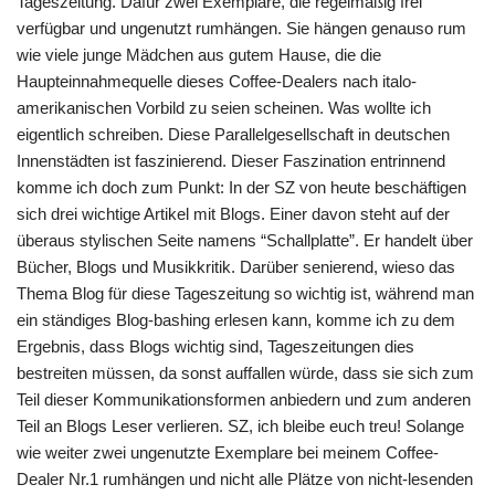
Tageszeitung. Dafür zwei Exemplare, die regelmäßig frei
verfügbar und ungenutzt rumhängen. Sie hängen genauso rum
wie viele junge Mädchen aus gutem Hause, die die
Haupteinnahmequelle dieses Coffee-Dealers nach italo-
amerikanischen Vorbild zu seien scheinen. Was wollte ich
eigentlich schreiben. Diese Parallelgesellschaft in deutschen
Innenstädten ist faszinierend. Dieser Faszination entrinnend
komme ich doch zum Punkt: In der SZ von heute beschäftigen
sich drei wichtige Artikel mit Blogs. Einer davon steht auf der
überaus stylischen Seite namens “Schallplatte”. Er handelt über
Bücher, Blogs und Musikkritik. Darüber senierend, wieso das
Thema Blog für diese Tageszeitung so wichtig ist, während man
ein ständiges Blog-bashing erlesen kann, komme ich zu dem
Ergebnis, dass Blogs wichtig sind, Tageszeitungen dies
bestreiten müssen, da sonst auffallen würde, dass sie sich zum
Teil dieser Kommunikationsformen anbiedern und zum anderen
Teil an Blogs Leser verlieren. SZ, ich bleibe euch treu! Solange
wie weiter zwei ungenutzte Exemplare bei meinem Coffee-
Dealer Nr.1 rumhängen und nicht alle Plätze von nicht-lesenden