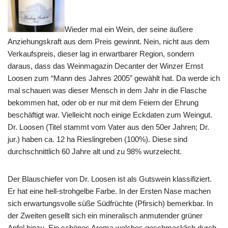
Wieder mal ein Wein, der seine äußere
Anziehungskraft aus dem Preis gewinnt. Nein, nicht aus dem
Verkaufspreis, dieser lag in erwartbarer Region, sondern
daraus, dass das Weinmagazin Decanter der Winzer Ernst
Loosen zum “Mann des Jahres 2005” gewählt hat. Da werde ich
mal schauen was dieser Mensch in dem Jahr in die Flasche
bekommen hat, oder ob er nur mit dem Feiern der Ehrung
beschäftigt war. Vielleicht noch einige Eckdaten zum Weingut.
Dr. Loosen (Titel stammt vom Vater aus den 50er Jahren; Dr.
jur.) haben ca. 12 ha Rieslingreben (100%). Diese sind
durchschnittlich 60 Jahre alt und zu 98% wurzelecht.
Der Blauschiefer von Dr. Loosen ist als Gutswein klassifiziert.
Er hat eine hell-strohgelbe Farbe. In der Ersten Nase machen
sich erwartungsvolle süße Südfrüchte (Pfirsich) bemerkbar. In
der Zweiten gesellt sich ein mineralisch anmutender grüner
Apfel hinzu. Ein schönes Aroma welches geschmacklich durch