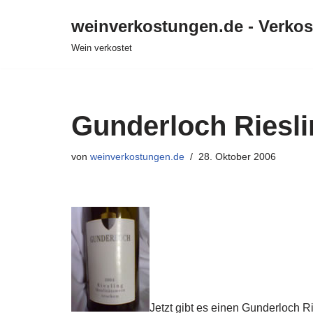
weinverkostungen.de - Verko
Zum
Wein verkostet
Inhalt
springen
Gunderloch Riesli
von
weinverkostungen.de
28. Oktober 2006
Jetzt gibt es einen Gunderloch R