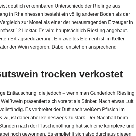
eist deutlich erkennbaren Unterschiede der Rielinge aus
g in Rheinhessen besteht ein völlig anderer Boden als der
Vergleich zur Mosel als einer der herausragenden Erzeuger in
asst 12 Hektar. Es wird hauptsächlich Riesling angebaut.
ierten Ertragsreduzierung. Ein zweites Element ist im Keller
eratur der Wein vergoren. Dabei entstehen ansprechend
utswein trocken verkostet
tige Enttäuschung, die jedoch – wenn man Gunderloch Riesling
ißwein präsentiert sich vorerst als Stinker. Nach etwas Luft
ollständig. Es verbreitet der Duft nach weißem Pfirsich im
iwi, ist dabei aber keineswegs zu stark. Der Nachhall beim
Stunden nach der Flaschenöffnung hat sich eine komplexe und
t dabei noch gewonnen. Es empfiehlt sich also durchaus diesen