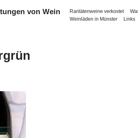
stungen von Wein
Raritätenweine verkostet
Was
Weinläden in Münster
Links
rgrün