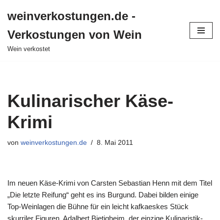
weinverkostungen.de -
Zum
Verkostungen von Wein
Inhalt
springen
Wein verkostet
Kulinarischer Käse-
Krimi
von
weinverkostungen.de
8. Mai 2011
Im neuen Käse-Krimi von Carsten Sebastian Henn mit dem Titel
„Die letzte Reifung“ geht es ins Burgund. Dabei bilden einige
Top-Weinlagen die Bühne für ein leicht kafkaeskes Stück
skurriler Figuren. Adalbert Bietigheim, der einzige Kulinaristik-