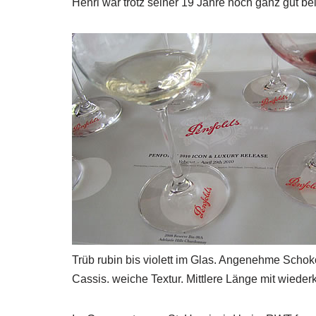
Henri war trotz seiner 19 Jahre noch ganz gut b
Trüb rubin bis violett im Glas. Angenehme Schok
Cassis. weiche Textur. Mittlere Länge mit wiede