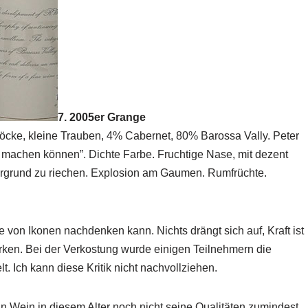
7. 2005er Grange
cke, kleine Trauben, 4% Cabernet, 80% Barossa Vally. Peter
zt machen können”. Dichte Farbe. Fruchtige Nase, mit dezent
ergrund zu riechen. Explosion am Gaumen. Rumfrüchte.
 von Ikonen nachdenken kann. Nichts drängt sich auf, Kraft ist
rken. Bei der Verkostung wurde einigen Teilnehmern die
 Ich kann diese Kritik nicht nachvollziehen.
in Wein in diesem Alter noch nicht seine Qualitäten zumindest