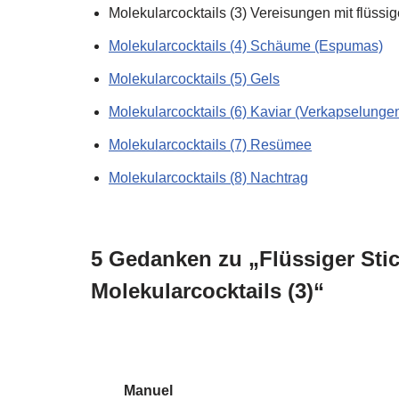
Molekularcocktails (3) Vereisungen mit flüssig
Molekularcocktails (4) Schäume (Espumas)
Molekularcocktails (5) Gels
Molekularcocktails (6) Kaviar (Verkapselunge
Molekularcocktails (7) Resümee
Molekularcocktails (8) Nachtrag
5 Gedanken zu „Flüssiger Stic
Molekularcocktails (3)“
Manuel