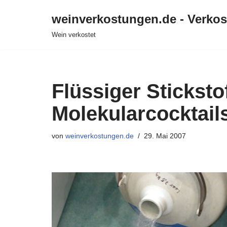
weinverkostungen.de - Verko
Zum
Wein verkostet
Inhalt
springen
Flüssiger Sticksto
Molekularcocktails
von
weinverkostungen.de
29. Mai 2007