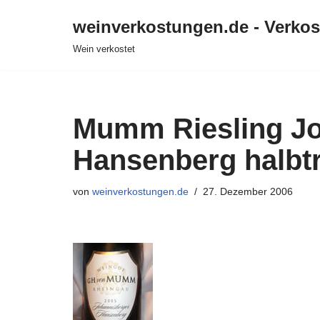
weinverkostungen.de - Verko
Zum
Wein verkostet
Inhalt
springen
Mumm Riesling Jo
Hansenberg halbt
von
weinverkostungen.de
27. Dezember 2006