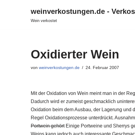
weinverkostungen.de - Verko
Zum
Wein verkostet
Inhalt
springen
Oxidierter Wein
von
weinverkostungen.de
24. Februar 2007
Mit der Oxidation von Wein meint man in der Rege
Dadurch wird er zumeist geschmacklich uninteres
Oxidation beim dem Ausbau, der Lagerung und d
Regel Oxidationsprozesse unterdrückt. Ausnahme
Portwein gehört
Einige Portweine und Sherrys ge
Weins kann jedoch auch interessante Geschmack