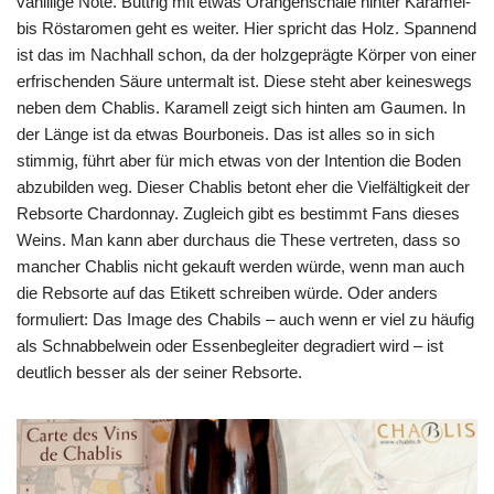
vanillige Note. Buttrig mit etwas Orangenschale hinter Karamel-
bis Röstaromen geht es weiter. Hier spricht das Holz. Spannend
ist das im Nachhall schon, da der holzgeprägte Körper von einer
erfrischenden Säure untermalt ist. Diese steht aber keineswegs
neben dem Chablis. Karamell zeigt sich hinten am Gaumen. In
der Länge ist da etwas Bourboneis. Das ist alles so in sich
stimmig, führt aber für mich etwas von der Intention die Boden
abzubilden weg. Dieser Chablis betont eher die Vielfältigkeit der
Rebsorte Chardonnay. Zugleich gibt es bestimmt Fans dieses
Weins. Man kann aber durchaus die These vertreten, dass so
mancher Chablis nicht gekauft werden würde, wenn man auch
die Rebsorte auf das Etikett schreiben würde. Oder anders
formuliert: Das Image des Chabils – auch wenn er viel zu häufig
als Schnabbelwein oder Essenbegleiter degradiert wird – ist
deutlich besser als der seiner Rebsorte.