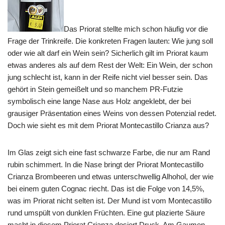
Das Priorat stellte mich schon häufig vor die
Frage der Trinkreife. Die konkreten Fragen lauten: Wie jung soll
oder wie alt darf ein Wein sein? Sicherlich gilt im Priorat kaum
etwas anderes als auf dem Rest der Welt: Ein Wein, der schon
jung schlecht ist, kann in der Reife nicht viel besser sein. Das
gehört in Stein gemeißelt und so manchem PR-Futzie
symbolisch eine lange Nase aus Holz angeklebt, der bei
grausiger Präsentation eines Weins von dessen Potenzial redet.
Doch wie sieht es mit dem Priorat Montecastillo Crianza aus?
Im Glas zeigt sich eine fast schwarze Farbe, die nur am Rand
rubin schimmert. In die Nase bringt der Priorat Montecastillo
Crianza Brombeeren und etwas unterschwellig Alhohol, der wie
bei einem guten Cognac riecht. Das ist die Folge von 14,5%,
was im Priorat nicht selten ist. Der Mund ist vom Montecastillo
rund umspült von dunklen Früchten. Eine gut plazierte Säure
macht in diesem Priorat Crianza dosiert Druck. Am Gaumen