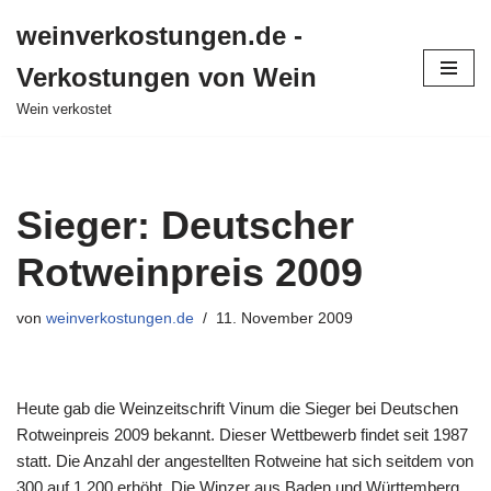
weinverkostungen.de -
Zum
Verkostungen von Wein
Inhalt
springen
Wein verkostet
Sieger: Deutscher
Rotweinpreis 2009
von
weinverkostungen.de
11. November 2009
Heute gab die Weinzeitschrift Vinum die Sieger bei Deutschen
Rotweinpreis 2009 bekannt. Dieser Wettbewerb findet seit 1987
statt. Die Anzahl der angestellten Rotweine hat sich seitdem von
300 auf 1.200 erhöht. Die Winzer aus Baden und Württemberg