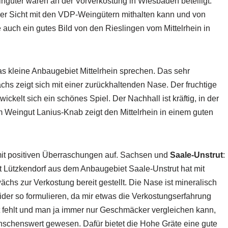
ngüter waren an der Vorverkostung in Wiesbaden beteiligt.
er Sicht mit den VDP-Weingütern mithalten kann und von
 auch ein gutes Bild von den Rieslingen vom Mittelrhein in
s kleine Anbaugebiet Mittelrhein sprechen. Das sehr
s zeigt sich mit einer zurückhaltenden Nase. Der fruchtige
ckelt sich ein schönes Spiel. Der Nachhall ist kräftig, in der
om Weingut Lanius-Knab zeigt den Mittelrhein in einem guten
mit positiven Überraschungen auf. Sachsen und
Saale-Unstrut
:
 Lützkendorf aus dem Anbaugebiet Saale-Unstrut hat mit
s zur Verkostung bereit gestellt. Die Nase ist mineralisch
ider so formulieren, da mir etwas die Verkostungserfahrung
fehlt und man ja immer nur Geschmäcker vergleichen kann,
ünschenswert gewesen. Dafür bietet die Hohe Gräte eine gute