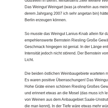
GutsWein in Berlin. Mindestens zwei weitere Wei
Das Weingut Weingart (was ja ohnehin aus mein
derem Jahrgang 2007 ich sehr angetan bin) hätte
Berlin erzeugen können.
So musste das Weingut Lanius-Knab allein für da
empehlenswerte Bernstein Riesling Große Gewäch
Geschmack hingegen ist genial. In der Länge entwi
Intensität jedoch nicht störend. Der Bernstein v
Licht.
Die beiden östlichen Weinbaugebiete warteten 
Es waren positive Überraschungen! Das Weingut
Hohe Gräte einen schönen Riesling Großes Gewäch
und erinnert etwas an die Mosel (das muss ich le
von Weinen aus dem Anbaugebiet Saale-Unstrut 
die man kennt). In der Tiefe wäre etwas mehr w