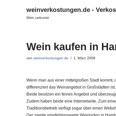
weinverkostungen.de - Verko
Zum
Wein verkostet
Inhalt
springen
Wein kaufen in H
von
weinverkostungen.de
1. März 2008
Wenn man aus einer mittelgroßen Stadt kommt, i
differenziert das Weinangebot in Großstädten is
Beide besitzen ein feines Angebot und überzeugen
Zudem haben beide eine Internetseite. Zum eine
Traditionsbetrieb verfügt sogar über einen Webs
Der zweite empfehlenswerte Weinladen in Hamb