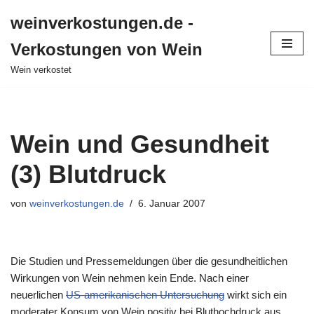
weinverkostungen.de -
Zum
Verkostungen von Wein
Inhalt
springen
Wein verkostet
Wein und Gesundheit
(3) Blutdruck
von
weinverkostungen.de
6. Januar 2007
Die Studien und Pressemeldungen über die gesundheitlichen
Wirkungen von Wein nehmen kein Ende. Nach einer
neuerlichen
US-amerikanischen Untersuchung
wirkt sich ein
moderater Konsum von Wein positiv bei Bluthochdruck aus.