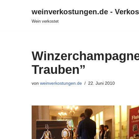
weinverkostungen.de - Verko
Zum
Wein verkostet
Inhalt
springen
Winzerchampagner
Trauben”
von
weinverkostungen.de
22. Juni 2010