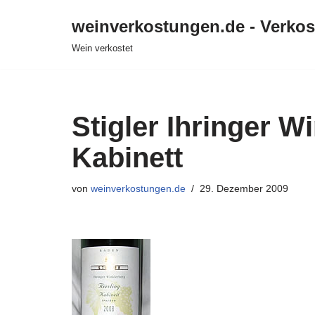
weinverkostungen.de - Verko
Zum
Wein verkostet
Inhalt
springen
Stigler Ihringer W
Kabinett
von
weinverkostungen.de
29. Dezember 2009