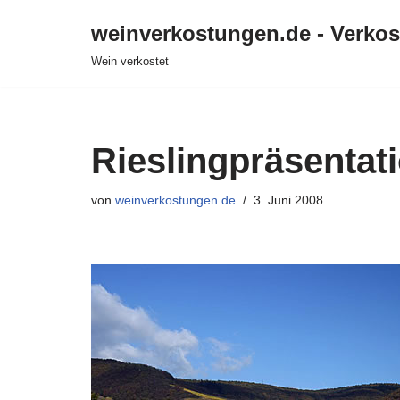
weinverkostungen.de - Verko
Zum
Wein verkostet
Inhalt
springen
Rieslingpräsentati
von
weinverkostungen.de
3. Juni 2008