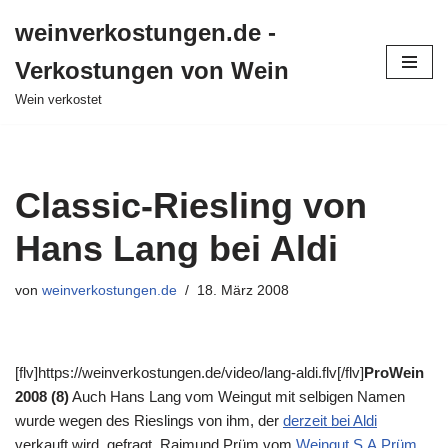
weinverkostungen.de -
Zum
Verkostungen von Wein
Inhalt
springen
Wein verkostet
Classic-Riesling von
Hans Lang bei Aldi
von
weinverkostungen.de
18. März 2008
[flv]https://weinverkostungen.de/video/lang-aldi.flv[/flv]
ProWein
2008 (8)
Auch Hans Lang vom Weingut mit selbigen Namen
wurde wegen des Rieslings von ihm, der
derzeit bei Aldi
verkauft wird, gefragt. Raimund Prüm vom
Weingut S.A.Prüm