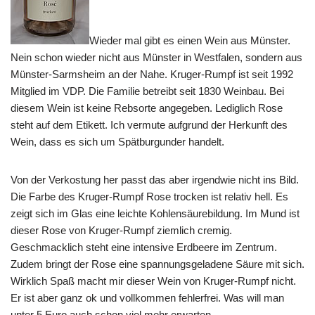
Wieder mal gibt es einen Wein aus Münster.
Nein schon wieder nicht aus Münster in Westfalen, sondern aus
Münster-Sarmsheim an der Nahe. Kruger-Rumpf ist seit 1992
Mitglied im VDP. Die Familie betreibt seit 1830 Weinbau. Bei
diesem Wein ist keine Rebsorte angegeben. Lediglich Rose
steht auf dem Etikett. Ich vermute aufgrund der Herkunft des
Wein, dass es sich um Spätburgunder handelt.
Von der Verkostung her passt das aber irgendwie nicht ins Bild.
Die Farbe des Kruger-Rumpf Rose trocken ist relativ hell. Es
zeigt sich im Glas eine leichte Kohlensäurebildung. Im Mund ist
dieser Rose von Kruger-Rumpf ziemlich cremig.
Geschmacklich steht eine intensive Erdbeere im Zentrum.
Zudem bringt der Rose eine spannungsgeladene Säure mit sich.
Wirklich Spaß macht mir dieser Wein von Kruger-Rumpf nicht.
Er ist aber ganz ok und vollkommen fehlerfrei. Was will man
unter 5 Euro auch schon viel mehr erwarten.