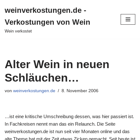
weinverkostungen.de -
Zum
Verkostungen von Wein
Inhalt
springen
Wein verkostet
Alter Wein in neuen
Schläuchen…
von
weinverkostungen.de
8. November 2006
…ist eine kritische Umschreibung dessen, was hier passiert ist.
In Fachkreisen nennt man das ein Relaunch. Die Seite
weinverkostungen.de ist nun seit vier Monaten online und das
alte Theme hat mit der Zeit etwas Zicken gemacht. Seit heute ist