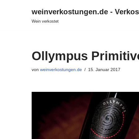
weinverkostungen.de - Verko
Zum
Wein verkostet
Inhalt
springen
Ollympus Primitivo
von
weinverkostungen.de
15. Januar 2017