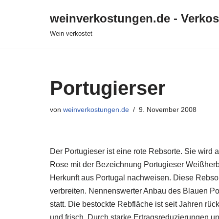
weinverkostungen.de - Verko
Zum
Wein verkostet
Inhalt
springen
Portugierser
von
weinverkostungen.de
9. November 2008
Der Portugieser ist eine rote Rebsorte. Sie wird
Rose mit der Bezeichnung Portugieser Weißherbst
Herkunft aus Portugal nachweisen. Diese Rebsor
verbreiten. Nennenswerter Anbau des Blauen Por
statt. Die bestockte Rebfläche ist seit Jahren rüc
und frisch. Durch starke Ertragsreduzierungen u